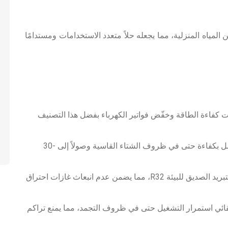
ن المياه المنزلية، مما يجعله حلاً متعدد الاستخدامات ومستدامًا
بأعلى مستويات كفاءة الطاقة وخفّض فواتير الكهرباء بفضل هذا التصنيف
يعمل في الظروف الباردة القاسية: مصمم للعمل بكفاءة حتى في ظروف الشتاء القاسية وصولاً إلى -30
صديق للبيئة مع غاز التبريد R32: يستخدم غاز التبريد الصديق للبيئة R32، مما يضمن عدم انبعاث غازات احتراق
تلقائي استمرار التشغيل حتى في ظروف التجمد، مما يمنع تراكم