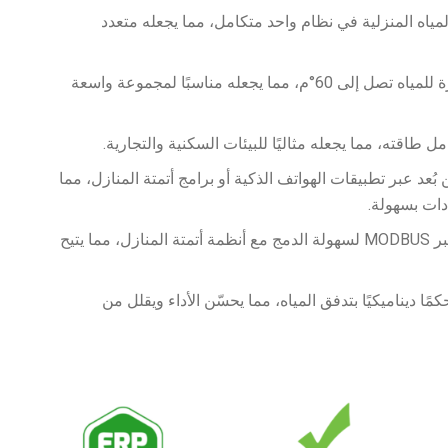
 وتسخين المياه المنزلية في نظام واحد متكامل، مما يجعله متعدد
إنتاج حرارة عالية: قادر على توفير درجات حرارة للمياه تصل إلى 60°م، مما يجعله مناسبًا لمجموعة واسعة
طاقته، مما يجعله مثاليًا للبيئات السكنية والتجارية.
ُعد عبر تطبيقات الهواتف الذكية أو برامج أتمتة المنازل، مما
دات بسهولة.
تكامل سلس مع أنظمة الأتمتة: يدعم الاتصال عبر MODBUS لسهولة الدمج مع أنظمة أتمتة المنازل، مما يتيح
لطاقة: توفر تحكمًا ديناميكيًا بتدفق المياه، مما يحسّن الأداء ويقلل من