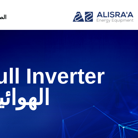
الص
الهوائ