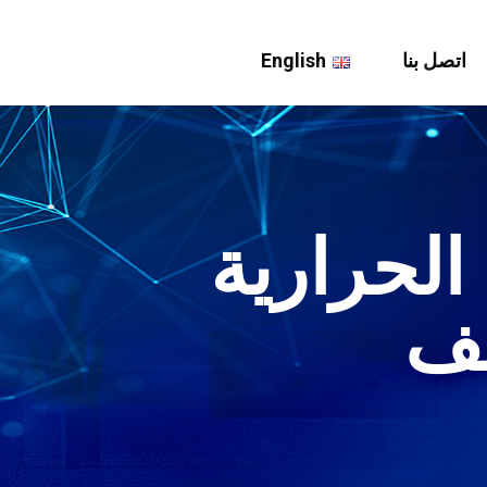
اتصل بنا
English
 المضخة الحرارية
ئف